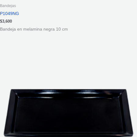
Bandejas
P1049NG
$
3,600
Bandeja en melamina negra 10 cm