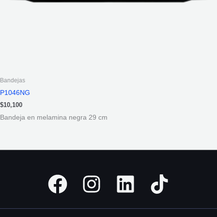
Bandejas
P1046NG
$
10,100
Bandeja en melamina negra 29 cm