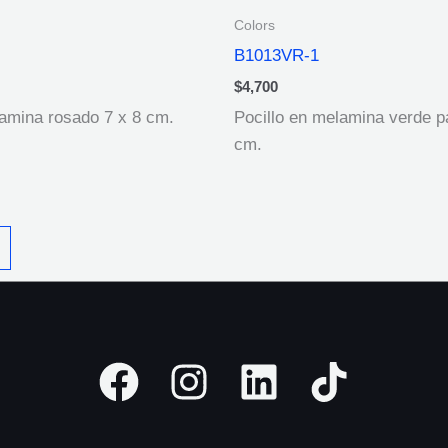
Colors
B1013VR-1
$
4,700
lamina rosado 7 x 8 cm.
Pocillo en melamina verde pa
cm.