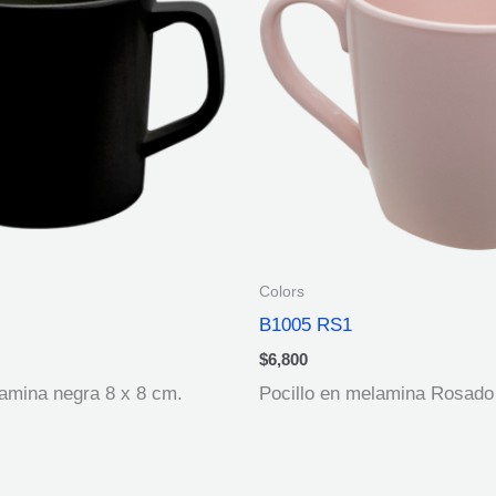
Colors
B1005 RS1
$
6,800
lamina negra 8 x 8 cm.
Pocillo en melamina Rosado