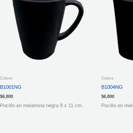
Colors
Colors
B1001NG
B1004NG
$
6,800
$
6,800
Pocillo en melamina negra 9 x 11 cm.
Pocillo en me