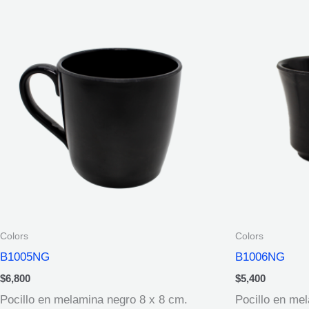
Colors
Colors
B1005NG
B1006NG
$
6,800
$
5,400
Pocillo en melamina negro 8 x 8 cm.
Pocillo en me