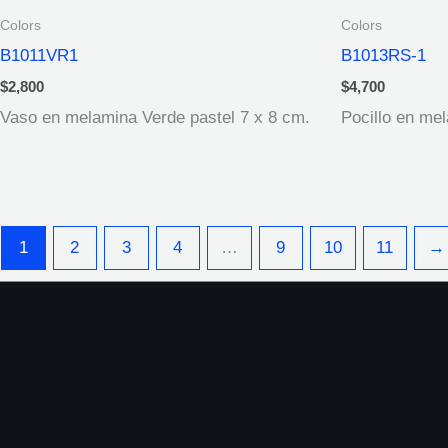
Colors
Colors
B1011VR1
B1013RS-1
$
2,800
$
4,700
Vaso en melamina Verde pastel 7 x 8 cm.
Pocillo en me
1
2
3
4
…
9
10
11
→