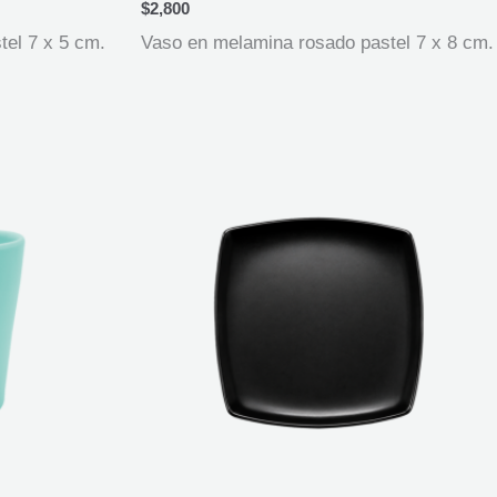
$
2,800
el 7 x 5 cm.
Vaso en melamina rosado pastel 7 x 8 cm.