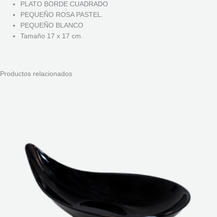
PLATO BORDE CUADRADO
PEQUEÑO ROSA PASTEL.
PEQUEÑO BLANCO
Tamaño 17 x 17 cm.
Productos relacionados