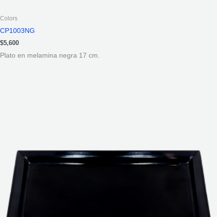
Colors
CP1003NG
$
5,600
Plato en melamina negra 17 cm.