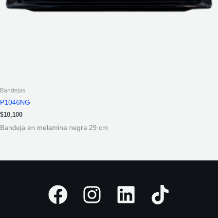
Bandejas
P1046NG
$
10,100
Bandeja en melamina negra 29 cm