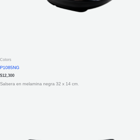
Colors
P1085NG
$
12,300
Salsera en melamina negra 32 x 14 cm.