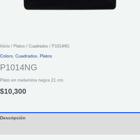
Inicio
/
Platos
/
Cuadrados
/ P1014NG
Colors
,
Cuadrados
,
Platos
P1014NG
Plato en melamina negra 21 cm.
$
10,300
Descripción
Información adicional