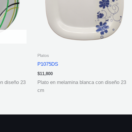
Platos
P1075DS
$
11,800
n diseño 23
Plato en melamina blanca con diseño 23
cm