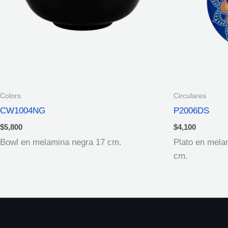
Colors
Circulares
CW1004NG
P2006DS
$
5,800
$
4,100
Bowl en melamina negra 17 cm.
Plato en mela
cm.