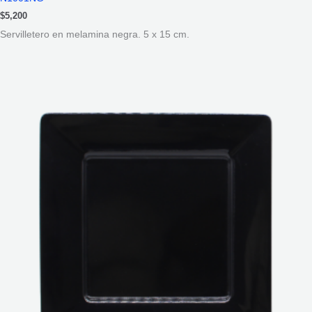
$
5,200
Servilletero en melamina negra. 5 x 15 cm.