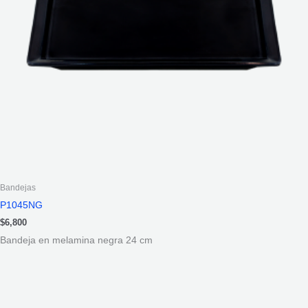
Bandejas
P1045NG
$
6,800
Bandeja en melamina negra 24 cm