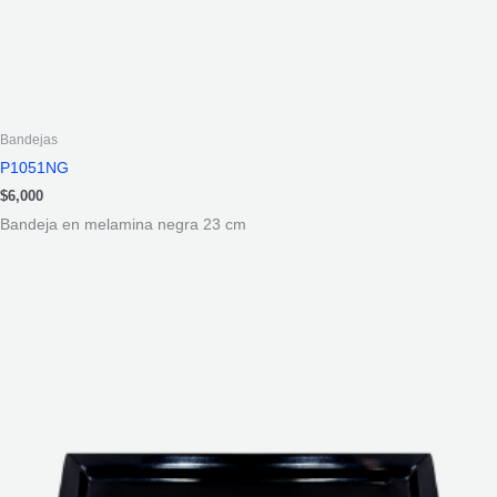
Bandejas
P1051NG
$
6,000
Bandeja en melamina negra 23 cm