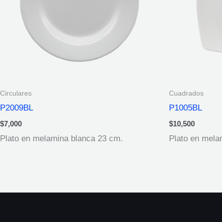
Circulares
Cuadrados
P2009BL
P1005BL
$
7,000
$
10,500
Plato en melamina blanca 23 cm.
Plato en mela