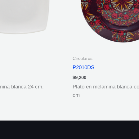
Circulares
P2010DS
$
9,200
mina blanca 24 cm.
Plato en melamina blanca co
cm