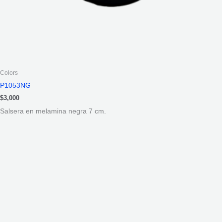
Colors
P1053NG
$
3,000
Salsera en melamina negra 7 cm.