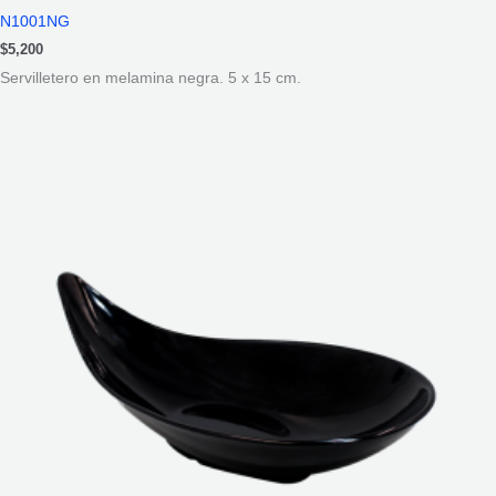
N1001NG
$
5,200
Servilletero en melamina negra. 5 x 15 cm.