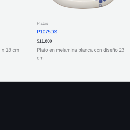
Platos
P1075DS
$
11,800
4 x 18 cm
Plato en melamina blanca con diseño 23
cm