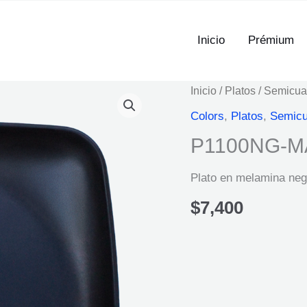
Inicio
Prémium
Inicio
/
Platos
/
Semicua
Colors
,
Platos
,
Semicu
P1100NG-M
Plato en melamina ne
$
7,400