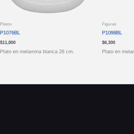
Platos
Figuras
P1076BL
P1098BL
$
11,800
$
6,300
Plato en melamina blanca 26 cm.
Plato en mela