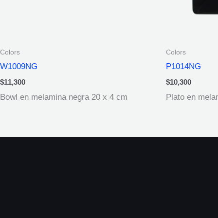
Colors
Colors
W1009NG
P1014NG
$
11,300
$
10,300
Bowl en melamina negra 20 x 4 cm
Plato en mela