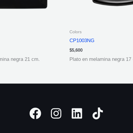
Colors
CP1003NG
$
5,600
mina negra 21 cm.
Plato en melamina negra 17