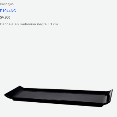
Bandejas
P1044NG
$
4,900
Bandeja en melamina negra 19 cm