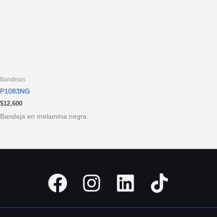
Bandejas
P1083NG
$
12,600
Bandeja en melamina negra.