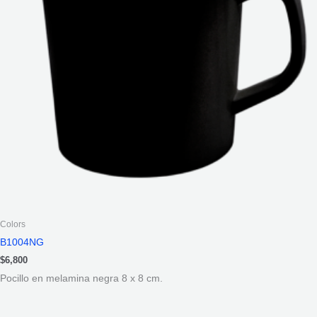
Colors
B1004NG
$
6,800
Pocillo en melamina negra 8 x 8 cm.