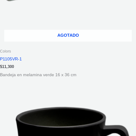
AGOTADO
Colors
P1105VR-1
$
11,300
Bandeja en melamina verde 16 x 36 cm