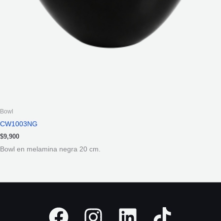
Bowl
CW1003NG
$
9,900
Bowl en melamina negra 20 cm.