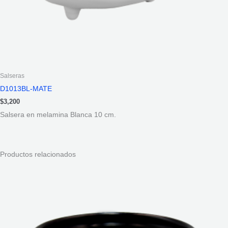
Salseras
D1013BL-MATE
$
3,200
Salsera en melamina Blanca 10 cm.
Productos relacionados