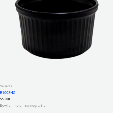
Salseras
B1008NG
$
5,200
Bowl en melamina negra 9 cm.