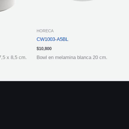
HORECA
CW1003-A5BL
$
10,800
7,5 x 8,5 cm.
Bowl en melamina blanca 20 cm.