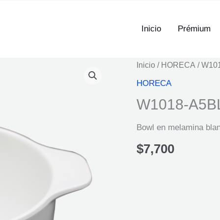
Inicio
Prémium
Inicio
/
HORECA
/ W10
HORECA
W1018-A5B
Bowl en melamina bla
$
7,700