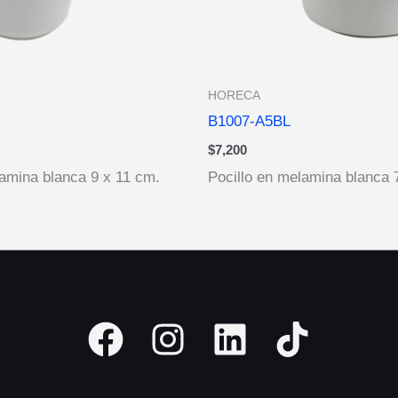
HORECA
B1007-A5BL
$
7,200
lamina blanca 9 x 11 cm.
Pocillo en melamina blanca 