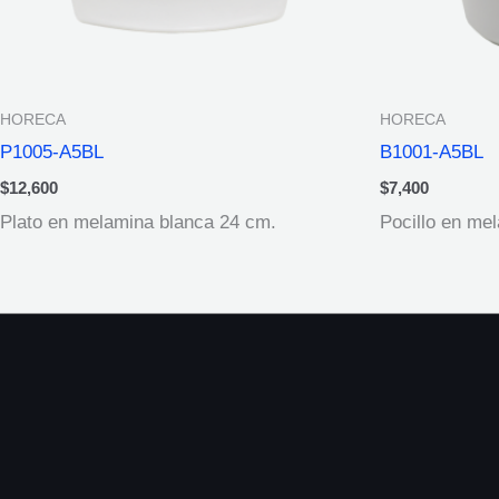
HORECA
HORECA
P1005-A5BL
B1001-A5BL
$
12,600
$
7,400
Plato en melamina blanca 24 cm.
Pocillo en me