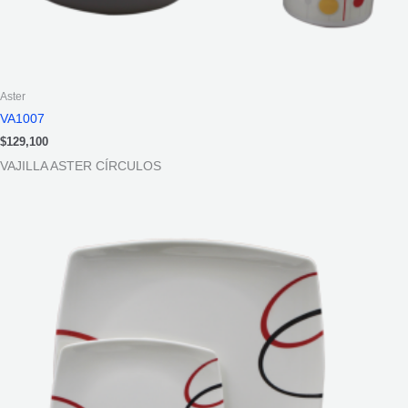
Aster
VA1007
$
129,100
VAJILLA ASTER CÍRCULOS