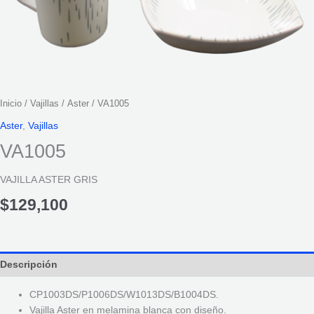
Inicio
/
Vajillas
/
Aster
/ VA1005
Aster
,
Vajillas
VA1005
VAJILLA ASTER GRIS
$
129,100
Descripción
CP1003DS/P1006DS/W1013DS/B1004DS.
Vajilla Aster en melamina blanca con diseño.