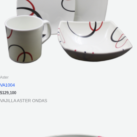
Aster
VA1004
$
129,100
VAJILLA ASTER ONDAS