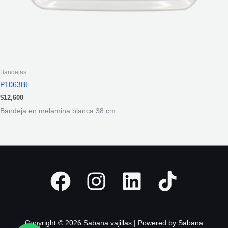
Bandejas
P1063BL
$
12,600
Bandeja en melamina blanca 38 cm
Copyright © 2026 Sabana vajillas | Powered by Sabana