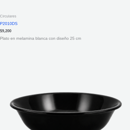
Circulares
P2010DS
$
9,200
Plato en melamina blanca con diseño 25 cm