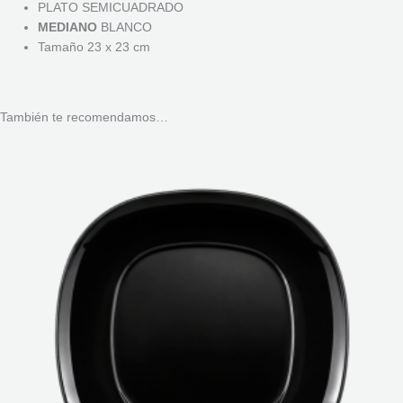
PLATO SEMICUADRADO
MEDIANO
BLANCO
Tamaño 23 x 23 cm
También te recomendamos…