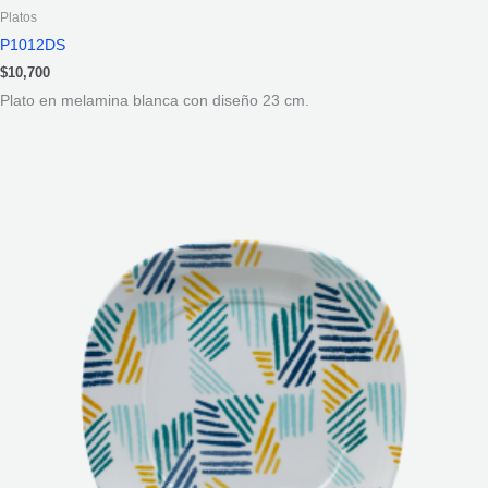
Platos
P1012DS
$
10,700
Plato en melamina blanca con diseño 23 cm.