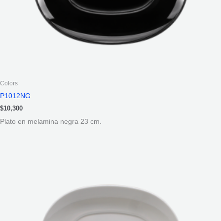
Colors
P1012NG
$
10,300
Plato en melamina negra 23 cm.