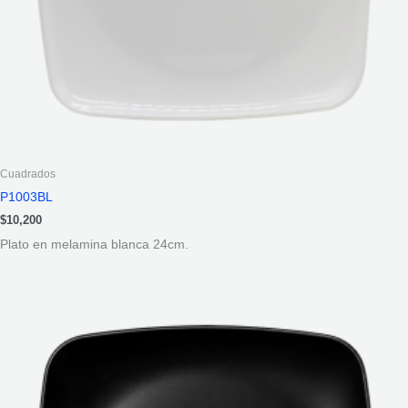
Cuadrados
P1003BL
$
10,200
Plato en melamina blanca 24cm.