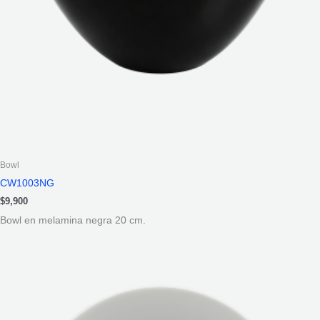
Bowl
CW1003NG
$
9,900
Bowl en melamina negra 20 cm.