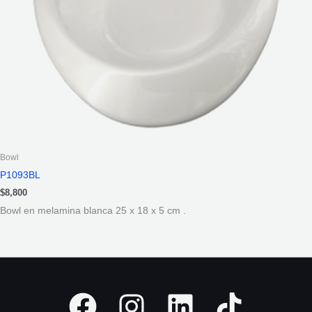
Bowl
P1093BL
$
8,800
Bowl en melamina blanca 25 x 18 x 5 cm .