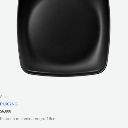
Colors
P1002NG
$
6,800
Plato en melamina negra 19cm.