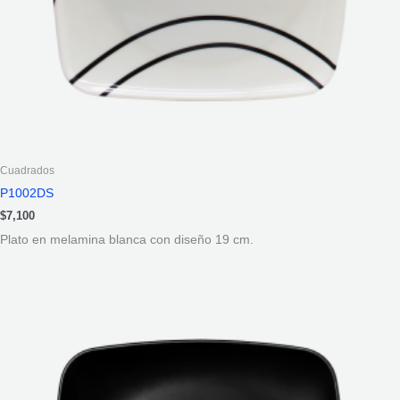
Cuadrados
P1002DS
$
7,100
Plato en melamina blanca con diseño 19 cm.