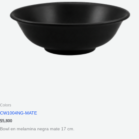
Colors
CW1004NG-MATE
$
5,800
Bowl en melamina negra mate 17 cm.