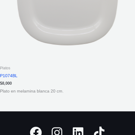
Platos
P1074BL
$
8,000
Plato en melamina blanca 20 cm.