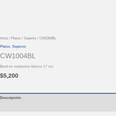
Inicio
/
Platos
/
Soperos
/ CW1004BL
Platos
,
Soperos
CW1004BL
Bowl en melamina blanco 17 cm.
$
5,200
Descripción
Información adicional