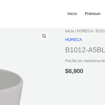
Inicio
Prémium
Inicio
/
HORECA
/ B10
HORECA
B1012-A5B
Pocillo en melamina b
$
6,900