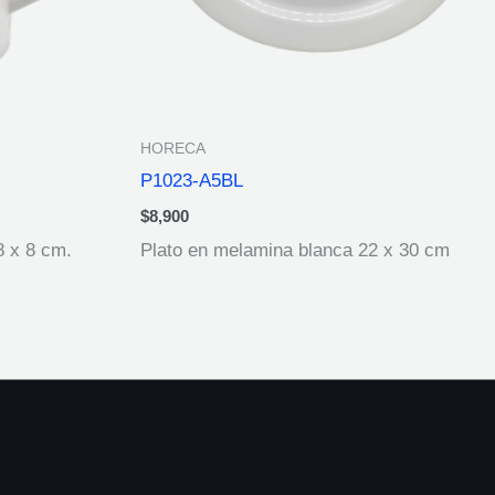
HORECA
P1023-A5BL
$
8,900
8 x 8 cm.
Plato en melamina blanca 22 x 30 cm