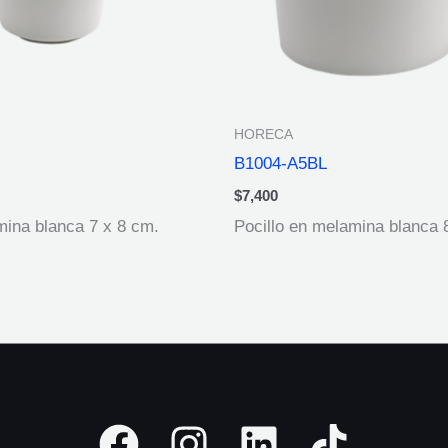
HORECA
B1004-A5BL
$
7,400
ina blanca 7 x 8 cm.
Pocillo en melamina blanca 