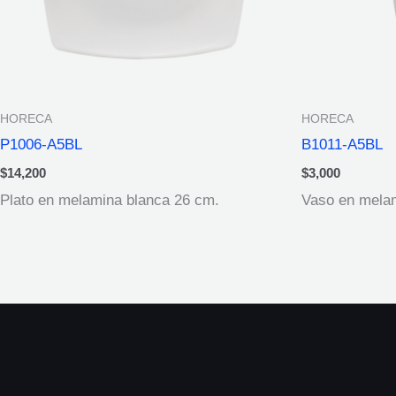
HORECA
HORECA
P1006-A5BL
B1011-A5BL
$
14,200
$
3,000
Plato en melamina blanca 26 cm.
Vaso en melam