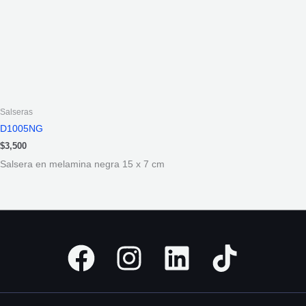
Salseras
D1005NG
$
3,500
Salsera en melamina negra 15 x 7 cm