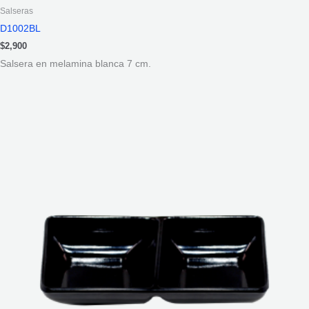
Salseras
D1002BL
$
2,900
Salsera en melamina blanca 7 cm.