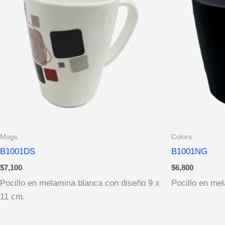
Mugs
Colors
B1001DS
B1001NG
$
7,100
$
6,800
Pocillo en melamina blanca con diseño 9 x
Pocillo en me
11 cm.