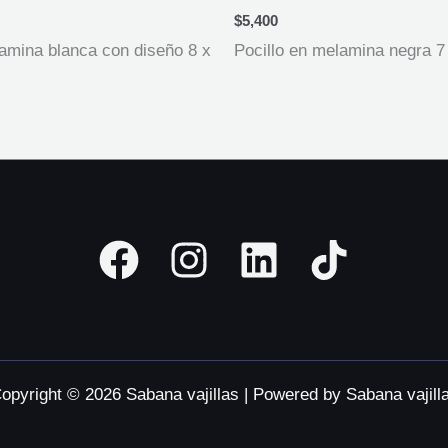
$
5,400
lamina blanca con diseño 8 x
Pocillo en melamina negra 7
opyright © 2026 Sabana vajillas | Powered by Sabana vajill