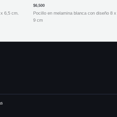
$
6,500
 x 6,5 cm.
Pocillo en melamina blanca con diseño 8 x
9 cm
as