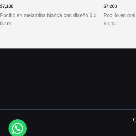
$
7,100
$
7,200
Pocillo en melamina blanca con diseño 8 x
Pocillo en me
8 cm
8 cm.
C